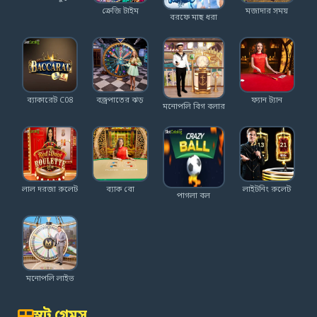
ক্রেজি টাইম
মজাদার সময়
বরফে মাছ ধরা
ব্যাকারেট C08
বজ্রপাতের ঝড়
ফ্যান ট্যান
মনোপলি বিগ বলার
লাল দরজা রুলেট
ব্যাক বো
লাইটনিং রুলেট
পাগলা বল
মনোপলি লাইভ
স্লট গেমস