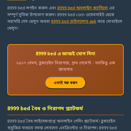
8999 bed লগইন করুন এবং
8999 bed অনলাইন ক্যাসিনো
এর
সম্পূর্ণ সুবিধা উপভোগ করুন। 8999 bed com ওয়েবসাইট থেকে
সরাসরি গেম খেলুন অথবা
8999 bed ডাউনলোড apk
করে মোবাইলে
খেলুন।
8999 bed এ আজই যোগ দিন!
১৫০+ গেমস, ব্লকচেইন নিরাপত্তা, দ্রুত পেমেন্ট - সবকিছু এক
জায়গায়
এখনই শুরু করুন
8999 bed বৈধ ও নিরাপদ প্ল্যাটফর্ম
8999 bed বৈধ লাইসেন্সপ্রাপ্ত অনলাইন গেমিং প্ল্যাটফর্ম। ব্লকচেইন
প্রযুক্তির মাধ্যমে সমস্ত লেনদেন এনক্রিপ্টেড ও নিরাপদ। 8999 bed