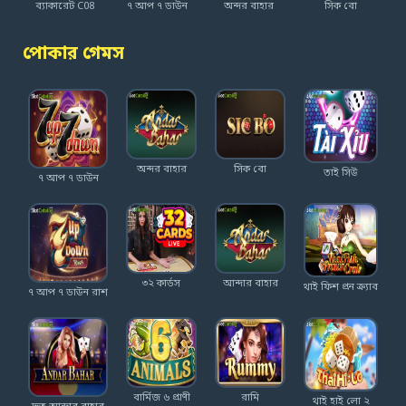
ব্যাকারেট C08
৭ আপ ৭ ডাউন
অন্দর বাহার
সিক বো
পোকার গেমস
অন্দর বাহার
সিক বো
তাই সিউ
৭ আপ ৭ ডাউন
৩২ কার্ডস
আন্দার বাহার
থাই ফিশ প্রন ক্র্যাব
৭ আপ ৭ ডাউন রাশ
বার্মিজ ৬ প্রাণী
রামি
থাই হাই লো ২