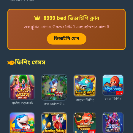
দ্রুত আন্দার বাহার
8999 bed ভিআইপি ক্লাব
এক্সক্লুসিভ বোনাস, উচ্চতর লিমিট এবং ব্যক্তিগত সাপোর্ট
ভিআইপি হোন
ফিশিং গেমস
মেগা ফিশিং
রয়্যাল ফিশিং
সার্কাস জ্যাকপট
দ্রুত জ্যাকপট ২