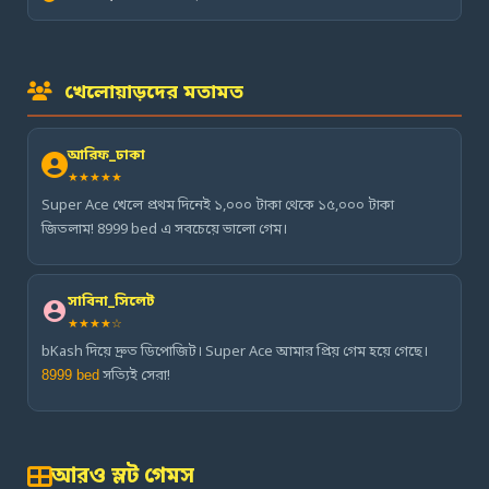
খেলোয়াড়দের মতামত
আরিফ_ঢাকা
★★★★★
Super Ace খেলে প্রথম দিনেই ১,০০০ টাকা থেকে ১৫,০০০ টাকা
জিতলাম! 8999 bed এ সবচেয়ে ভালো গেম।
সাবিনা_সিলেট
account_circle
★★★★☆
bKash দিয়ে দ্রুত ডিপোজিট। Super Ace আমার প্রিয় গেম হয়ে গেছে।
8999 bed
সত্যিই সেরা!
আরও স্লট গেমস