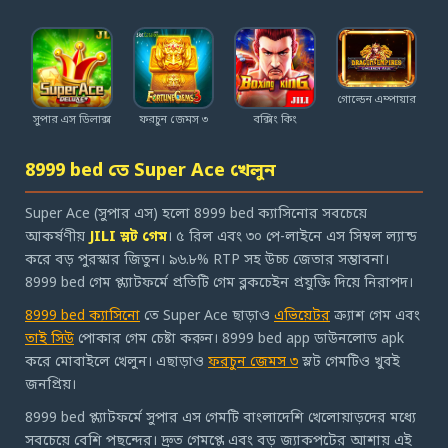
গোল্ডেন এম্পায়ার
সুপার এস ডিলাক্স
ফরচুন জেমস ৩
বক্সিং কিং
8999 bed তে Super Ace খেলুন
Super Ace (সুপার এস) হলো 8999 bed ক্যাসিনোর সবচেয়ে
আকর্ষণীয়
JILI স্লট গেম
। ৫ রিল এবং ৩০ পে-লাইনে এস সিম্বল ল্যান্ড
করে বড় পুরস্কার জিতুন। ৯৬.৮% RTP সহ উচ্চ জেতার সম্ভাবনা।
8999 bed গেম প্ল্যাটফর্মে প্রতিটি গেম ব্লকচেইন প্রযুক্তি দিয়ে নিরাপদ।
8999 bed ক্যাসিনো
তে Super Ace ছাড়াও
এভিয়েটর
ক্র্যাশ গেম এবং
তাই সিউ
পোকার গেম চেষ্টা করুন। 8999 bed app ডাউনলোড apk
করে মোবাইলে খেলুন। এছাড়াও
ফরচুন জেমস ৩
স্লট গেমটিও খুবই
জনপ্রিয়।
8999 bed প্ল্যাটফর্মে সুপার এস গেমটি বাংলাদেশি খেলোয়াড়দের মধ্যে
সবচেয়ে বেশি পছন্দের। দ্রুত গেমপ্লে এবং বড় জ্যাকপটের আশায় এই