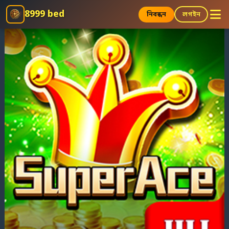
8999 bed
নিবন্ধন
লগইন