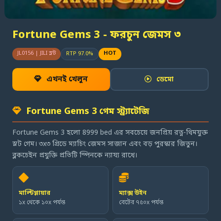
Fortune Gems 3 - ফরচুন জেমস ৩
JL0156 | JILI স্লট
HOT
RTP 97.0%
এখনই খেলুন
ডেমো
Fortune Gems 3 গেম স্ট্র্যাটেজি
Fortune Gems 3 হলো 8999 bed এর সবচেয়ে জনপ্রিয় রত্ন-থিমযুক্ত
স্লট গেম। ৩x৩ গ্রিডে ম্যাচিং জেমস সাজান এবং বড় পুরস্কার জিতুন।
ব্লকচেইন প্রযুক্তি প্রতিটি স্পিনকে ন্যায্য রাখে।
মাল্টিপ্লায়ার
ম্যাক্স উইন
১x থেকে ১০x পর্যন্ত
বেটের ৭৫০x পর্যন্ত