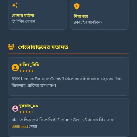
auto_awesome
বোনাস রাউন্ড
নিরাপত্তা
ফ্রি স্পিন বোনাস
ব্লকচেইন যাচাইকৃত
খেলোয়াড়দের মতামত
রাকিব_বিডি
★★★★★
8999 bed তে Fortune Gems 3 খেলে ৫০০ টাকা থেকে ১২,০০০ টাকা
জিতলাম! গ্রাফিক্স অসাধারণ।
নুসরাত_৯৯
account_circle
★★★★☆
bKash দিয়ে দ্রুত ডিপোজিট। Fortune Gems 3 আমার প্রিয় গেম।
8999 bed
সেরা!