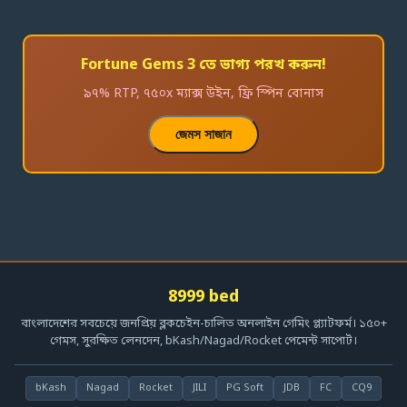
Fortune Gems 3 তে ভাগ্য পরখ করুন!
৯৭% RTP, ৭৫০x ম্যাক্স উইন, ফ্রি স্পিন বোনাস
জেমস সাজান
8999 bed
বাংলাদেশের সবচেয়ে জনপ্রিয় ব্লকচেইন-চালিত অনলাইন গেমিং প্ল্যাটফর্ম। ১৫০+
গেমস, সুরক্ষিত লেনদেন, bKash/Nagad/Rocket পেমেন্ট সাপোর্ট।
bKash
Nagad
Rocket
JILI
PG Soft
JDB
FC
CQ9