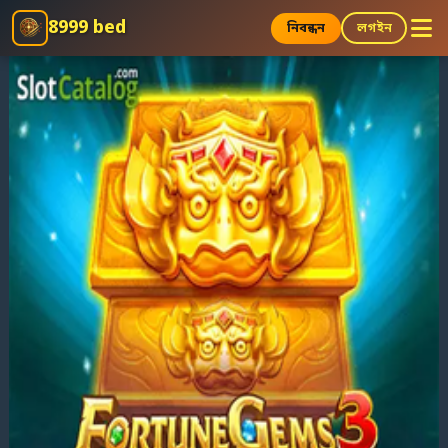
8999 bed
নিবন্ধন
লগইন