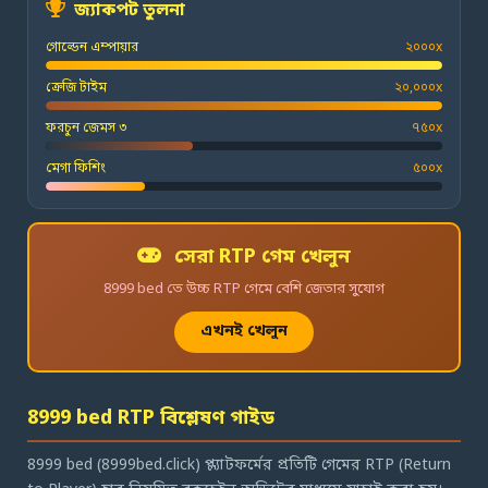
জ্যাকপট তুলনা
গোল্ডেন এম্পায়ার
২০০০x
ক্রেজি টাইম
২০,০০০x
ফরচুন জেমস ৩
৭৫০x
মেগা ফিশিং
৫০০x
সেরা RTP গেম খেলুন
8999 bed তে উচ্চ RTP গেমে বেশি জেতার সুযোগ
এখনই খেলুন
8999 bed RTP বিশ্লেষণ গাইড
8999 bed (8999bed.click) প্ল্যাটফর্মের প্রতিটি গেমের RTP (Return